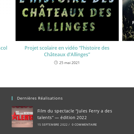
scol
Projet scolaire en vidéo “l’histoire des
Châteaux d’Allinges”
25 mai 2021
Dernières Réalisations
Film du spectacle “Jules Ferry a des
talents” — édition 2022
15 SEPTEMBRE 2022
/
0 COMMENTAIRE